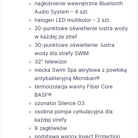
nagłośnienie wewnętrzne Bluetooth
Audio System – 4 szt.
halogen LED multikolor – 2 szt.
20-punktowe oświetlenie lustra wody
w każdej ze stref
30-punktowe oświetlenie lustra
wody dla strefy SWIM
32″ telewizor
niecka Swim Spa akrylowa z powłoką
antybakteryjną Microban®
termoizolacja wanny Fiber Core
BASF®
ozonator Silence O3
osobna pompa cyrkulacyjna dla
każdej strefy
9 zagłówków
podstawa wanny Insect Protection