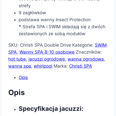
strefy
9 zagłówków
podstawa wanny Insect Protection
*
Strefa SPA i SWIM składają się z dwóch
zestawionych ze sobą modułów
SKU:
Christi SPA Double Drive
Kategorie:
SWIM
SPA
,
Wanny SPA 8-10 osobowe
Znaczników:
hot tube
,
jacuzzi ogrodowe
,
wanna ogrodowa
,
wanna spa
,
whirlpool
Marka:
Christi SPA
Opis
Opis
Specyfikacja jacuzzi: