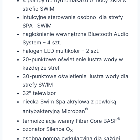
4 pompy do hydromasazu o mocy 3KM w
strefie SWIM
intuicyjne sterowanie osobno dla strefy
SPA i SWIM
nagłośnienie wewnętrzne Bluetooth Audio
System – 4 szt.
halogen LED multikolor – 2 szt.
20-punktowe oświetlenie lustra wody w
każdej ze stref
30-punktowe oświetlenie lustra wody dla
strefy SWIM
32″ telewizor
niecka Swim Spa akrylowa z powłoką
®
antybakteryjną Microban
®
termoizolacja wanny Fiber Core BASF
ozonator Silence O
3
osobna pompa cyrkulacyjna dla każdej