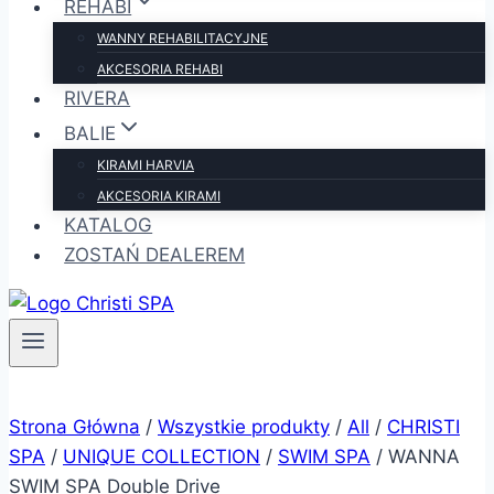
REHABI
WANNY REHABILITACYJNE
AKCESORIA REHABI
RIVERA
BALIE
KIRAMI HARVIA
AKCESORIA KIRAMI
KATALOG
ZOSTAŃ DEALEREM
Strona Główna
/
Wszystkie produkty
/
All
/
CHRISTI
SPA
/
UNIQUE COLLECTION
/
SWIM SPA
/
WANNA
SWIM SPA Double Drive