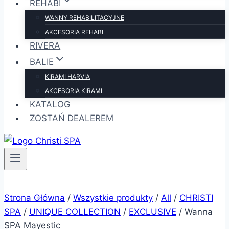
REHABI
WANNY REHABILITACYJNE
AKCESORIA REHABI
RIVERA
BALIE
KIRAMI HARVIA
AKCESORIA KIRAMI
KATALOG
ZOSTAŃ DEALEREM
Strona Główna
/
Wszystkie produkty
/
All
/
CHRISTI
SPA
/
UNIQUE COLLECTION
/
EXCLUSIVE
/
Wanna
SPA Mayestic