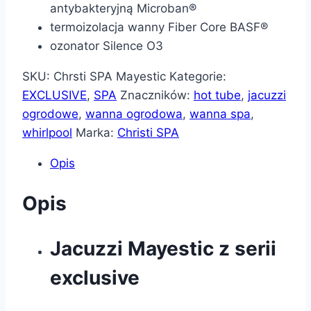
antybakteryjną Microban®
termoizolacja wanny Fiber Core BASF®
ozonator Silence O3
SKU:
Chrsti SPA Mayestic
Kategorie:
EXCLUSIVE
,
SPA
Znaczników:
hot tube
,
jacuzzi
ogrodowe
,
wanna ogrodowa
,
wanna spa
,
whirlpool
Marka:
Christi SPA
Opis
Opis
Jacuzzi Mayestic z serii
exclusive