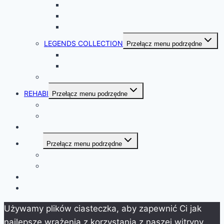
EXCLUSIVE
SWIM SPA
ICE SPA
LEGENDS COLLECTION
Przełącz menu podrzędne
OUTLAWS
DESPERADO
AKCESORIA CHRISTI SPA
REHABI
Przełącz menu podrzędne
WANNY REHABILITACYJNE
AKCESORIA REHABI
RIVERA
BALIE
Przełącz menu podrzędne
KIRAMI HARVIA
AKCESORIA KIRAMI
KATALOG
ZOSTAŃ DEALEREM
Używamy plików ciasteczka, aby zapewnić Ci jak
najlepsze wrażenia z korzystania z naszej witryny.