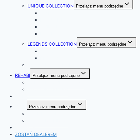
UNIQUE COLLECTION
Przełącz menu podrzędne
STANDARD
EXCLUSIVE
SWIM SPA
ICE SPA
LEGENDS COLLECTION
Przełącz menu podrzędne
OUTLAWS
DESPERADO
AKCESORIA CHRISTI SPA
REHABI
Przełącz menu podrzędne
WANNY REHABILITACYJNE
AKCESORIA REHABI
RIVERA
BALIE
Przełącz menu podrzędne
KIRAMI HARVIA
AKCESORIA KIRAMI
KATALOG
ZOSTAŃ DEALEREM