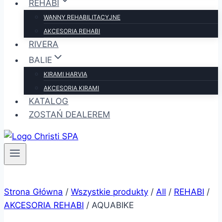
REHABI
WANNY REHABILITACYJNE
AKCESORIA REHABI
RIVERA
BALIE
KIRAMI HARVIA
AKCESORIA KIRAMI
KATALOG
ZOSTAŃ DEALEREM
Strona Główna
/
Wszystkie produkty
/
All
/
REHABI
/
AKCESORIA REHABI
/
AQUABIKE