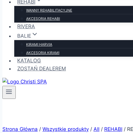
REHABI
WANNY REHABILITACYJNE
AKCESORIA REHABI
RIVERA
BALIE
KIRAMI HARVIA
AKCESORIA KIRAMI
KATALOG
ZOSTAŃ DEALEREM
Strona Główna
/
Wszystkie produkty
/
All
/
REHABI
/
R