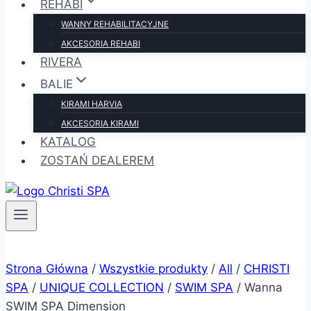
REHABI
WANNY REHABILITACYJNE
AKCESORIA REHABI
RIVERA
BALIE
KIRAMI HARVIA
AKCESORIA KIRAMI
KATALOG
ZOSTAŃ DEALEREM
Strona Główna
/
Wszystkie produkty
/
All
/
CHRISTI
SPA
/
UNIQUE COLLECTION
/
SWIM SPA
/
Wanna
SWIM SPA Dimension