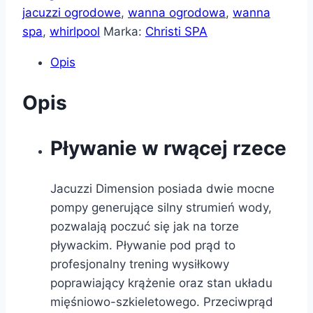
jacuzzi ogrodowe
,
wanna ogrodowa
,
wanna
spa
,
whirlpool
Marka:
Christi SPA
Opis
Opis
Pływanie w rwącej rzece
Jacuzzi Dimension posiada dwie mocne
pompy generujące silny strumień wody,
pozwalają poczuć się jak na torze
pływackim. Pływanie pod prąd to
profesjonalny trening wysiłkowy
poprawiający krążenie oraz stan układu
mięśniowo-szkieletowego. Przeciwprąd