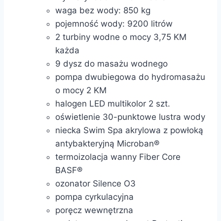
waga bez wody: 850 kg
pojemność wody: 9200 litrów
2 turbiny wodne o mocy 3,75 KM
każda
9 dysz do masażu wodnego
pompa dwubiegowa do hydromasażu
o mocy 2 KM
halogen LED multikolor 2 szt.
oświetlenie 30-punktowe lustra wody
niecka Swim Spa akrylowa z powłoką
antybakteryjną Microban®
termoizolacja wanny Fiber Core
BASF®
ozonator Silence O3
pompa cyrkulacyjna
poręcz wewnętrzna