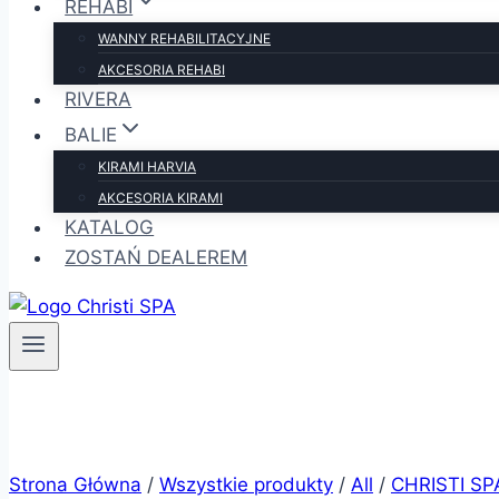
REHABI
WANNY REHABILITACYJNE
AKCESORIA REHABI
RIVERA
BALIE
KIRAMI HARVIA
AKCESORIA KIRAMI
KATALOG
ZOSTAŃ DEALEREM
Strona Główna
/
Wszystkie produkty
/
All
/
CHRISTI SP