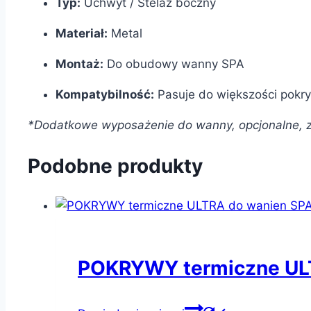
Typ:
Uchwyt / Stelaż boczny
Materiał:
Metal
Montaż:
Do obudowy wanny SPA
Kompatybilność:
Pasuje do większości pokr
*Dodatkowe wyposażenie do wanny, opcjonalne, 
Podobne produkty
POKRYWY termiczne ULT