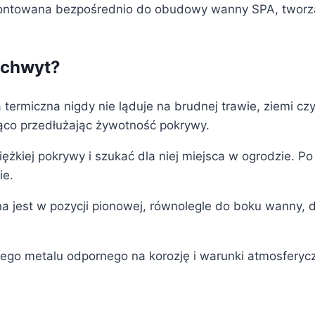
ja montowana bezpośrednio do obudowy wanny SPA, twor
uchwyt?
termiczna nigdy nie ląduje na brudnej trawie, ziemi czy
ąco przedłużając żywotność pokrywy.
ężkiej pokrywy i szukać dla niej miejsca w ogrodzie. P
ie.
est w pozycji pionowej, równolegle do boku wanny, dz
go metalu odpornego na korozję i warunki atmosferyczn