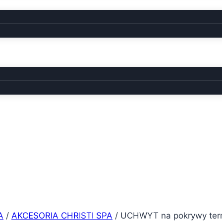
A
/
AKCESORIA CHRISTI SPA
/
UCHWYT na pokrywy term