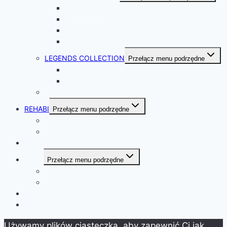
STANDARD
EXCLUSIVE
SWIM SPA
ICE SPA
LEGENDS COLLECTION
Przełącz menu podrzędne
OUTLAWS
DESPERADO
AKCESORIA CHRISTI SPA
REHABI
Przełącz menu podrzędne
WANNY REHABILITACYJNE
AKCESORIA REHABI
RIVERA
BALIE
Przełącz menu podrzędne
KIRAMI HARVIA
AKCESORIA KIRAMI
KATALOG
ZOSTAŃ DEALEREM
Używamy plików ciasteczka, aby zapewnić Ci jak