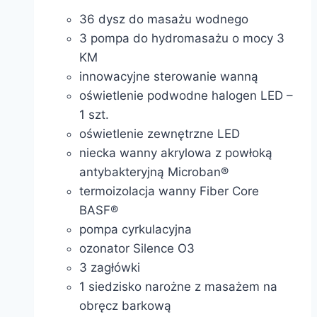
36 dysz do masażu wodnego
3 pompa do hydromasażu o mocy 3
KM
innowacyjne sterowanie wanną
oświetlenie podwodne halogen LED –
1 szt.
oświetlenie zewnętrzne LED
niecka wanny akrylowa z powłoką
antybakteryjną Microban®
termoizolacja wanny Fiber Core
BASF®
pompa cyrkulacyjna
ozonator Silence O3
3 zagłówki
1 siedzisko narożne z masażem na
obręcz barkową